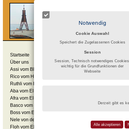
Ro
Notwendig
Cookie Auswahl
Speichert die Zugelassenen Cookies
Bilder unserer Rass
Session
Startseite
Session, Technisch notwendiges Cookies
Über uns
wichtig für die Grundfunktionen der
Assi vom Blauen Stahl
Webseite
Rico vom Hause Ditscher
Ruthli vom Hause Ditscher
Aba vom Elbfeuer
Afra vom Elbfeuer
Derzeit gibt es k
Basco vom Elbfeuer
Boss vom Elbfeuer
Biene
Bie
Nele von der Barenau
Floh vom Elbfeuer