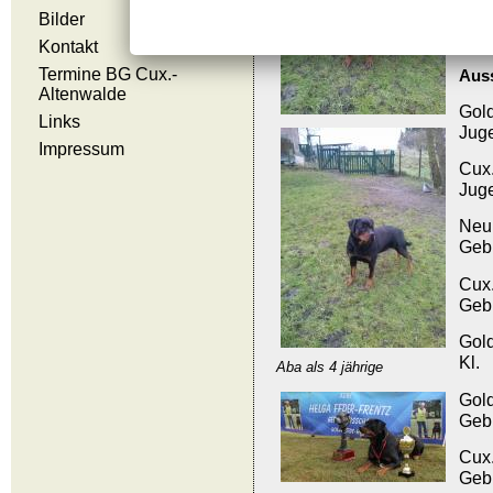
Ihr
Bilder
Kontakt
Termine BG Cux.-
Auss
Altenwalde
Gol
Links
Jug
Impressum
Cux
Jug
Neu
Gebr
Cux
Gebr
Gol
Kl.
Aba als 4 jährige
Gol
Geb
Cux
Geb