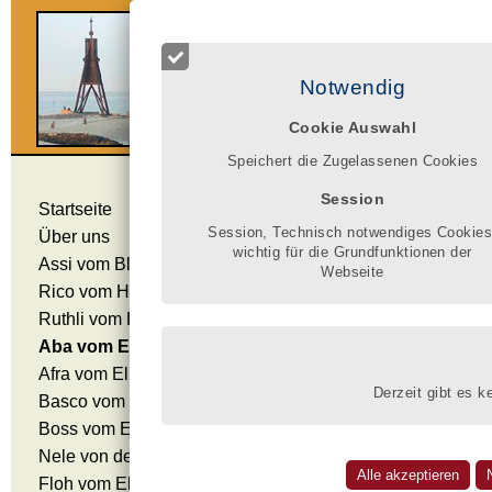
Ro
Notwendig
Cookie Auswahl
Speichert die Zugelassenen Cookies
Aba vom Elbfeuer
Session
Startseite
Session, Technisch notwendiges Cookies
Über uns
Aba
wichtig für die Grundfunktionen der
Assi vom Blauen Stahl
Webseite
geb.
Rico vom Hause Ditscher
Mutt
Ruthli vom Hause Ditscher
mit 
Aba vom Elbfeuer
Aba als Junghund
Vate
Afra vom Elbfeuer
Derzeit gibt es k
bele
Basco vom Elbfeuer
Boss vom Elbfeuer
Aba
Nele von der Barenau
Wir
Floh vom Elbfeuer